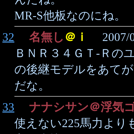
MR-S他板なのにね。
32
名無し
＠ｉ
2007/04/
ＢＮＲ３４ＧＴ-Ｒの
の後継モデルをあてが
だな。
33
ナナシサン＠浮気
使えない225馬力より