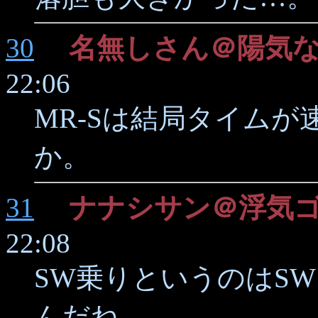
30
名無しさん＠陽気
22:06
MR-Sは結局タイム
か。
31
ナナシサン＠浮気
22:08
SW乗りというのはS
んだね。