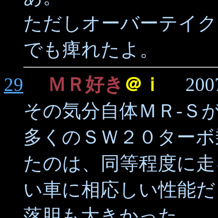
ただしオーバーテイク
でも痺れたよ。
29
ＭＲ好き
＠ｉ
2007/0
その気分自体ＭＲ-Ｓ
多くのＳＷ２０ターボ
たのは、同等程度に走
い車に相応しい性能だ
落胆も大きかった…。