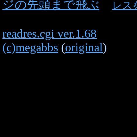
ジの先頭まで飛ぶ
レス
readres.cgi ver.1.68
(c)megabbs
(
original
)