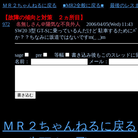
ＭＲ２ちゃんねるに戻る
■MR2全般に戻る■
最後のレス
【故障の傾向と対策 ２ヵ所目】
972
名無しさん＠陽気な不良外人
2006/04/05(Wed) 11:43
SW20 3型 GT-Sに乗っているんだけど 駐車するために
か？？ちなみに坂道ではないですm(_ _)m
sage
pre
等幅
書き込み後もこのスレッドに
名前：
メール：
ＭＲ２ちゃんねるに戻る