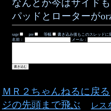
なんとか今はサイドも
パッドとローターがor
sage
pre
等幅
書き込み後もこのスレッドに
名前：
メール：
ＭＲ２ちゃんねるに戻る
ジの先頭まで飛ぶ
レス