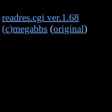
readres.cgi ver.1.68
(c)megabbs
(
original
)