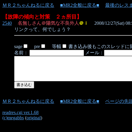
ＭＲ２ちゃんねるに戻る
■MR2全般に戻る■
最後のレス
【故障の傾向と対策 ２ヵ所目】
2540
名無しさん＠陽気な不良外人
＠ｉ
2008/12/27(Sat) 08:
リンクって、何でしょう？
sage
pre
等幅
書き込み後もこのスレッドに
名前：
メール：
ＭＲ２ちゃんねるに戻る
■MR2全般に戻る■
ページの先
readres.cgi ver.1.68
(c)megabbs
(
original
)