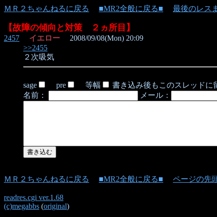
ＭＲ２ちゃんねるに戻る
■MR2全般に戻る■
最後のレス
【故障の傾向と対策 ２ヵ所目】
2457
イエロー
2008/09/08(Mon) 20:09
>>2455
２次吸気
sage
pre
等幅
書き込み後もこのスレッドに
名前：
メール：
ＭＲ２ちゃんねるに戻る
■MR2全般に戻る■
ページの先
readres.cgi ver.1.68
(c)megabbs
(
original
)