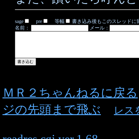
sage
pre
等幅
書き込み後もこのスレッドに
名前：
メール：
ＭＲ２ちゃんねるに戻る
ジの先頭まで飛ぶ
レス
readres.cgi ver.1.68