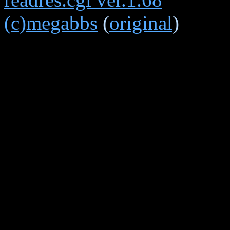
(c)megabbs
(
original
)