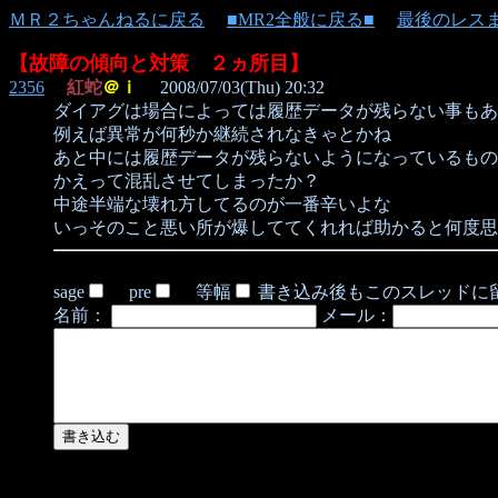
ＭＲ２ちゃんねるに戻る
■MR2全般に戻る■
最後のレス
【故障の傾向と対策 ２ヵ所目】
2356
紅蛇
＠ｉ
2008/07/03(Thu) 20:32
ダイアグは場合によっては履歴データが残らない事もあ
例えば異常が何秒か継続されなきゃとかね
あと中には履歴データが残らないようになっているもの
かえって混乱させてしまったか？
中途半端な壊れ方してるのが一番辛いよな
いっそのこと悪い所が爆しててくれれば助かると何度思った
sage
pre
等幅
書き込み後もこのスレッドに
名前：
メール：