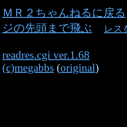
ＭＲ２ちゃんねるに戻る
ジの先頭まで飛ぶ
レス
readres.cgi ver.1.68
(c)megabbs
(
original
)