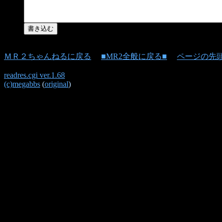
ＭＲ２ちゃんねるに戻る
■MR2全般に戻る■
ページの先
readres.cgi ver.1.68
(c)megabbs
(
original
)