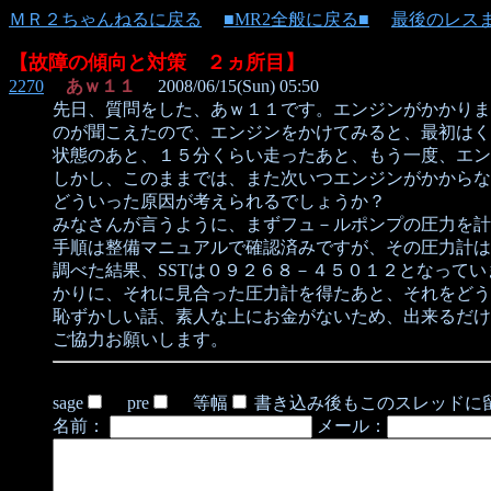
ＭＲ２ちゃんねるに戻る
■MR2全般に戻る■
最後のレス
【故障の傾向と対策 ２ヵ所目】
2270
あｗ１１
2008/06/15(Sun) 05:50
先日、質問をした、あｗ１１です。エンジンがかかりま
のが聞こえたので、エンジンをかけてみると、最初はく
状態のあと、１５分くらい走ったあと、もう一度、エン
しかし、このままでは、また次いつエンジンがかからな
どういった原因が考えられるでしょうか？
みなさんが言うように、まずフュ－ルポンプの圧力を計
手順は整備マニュアルで確認済みですが、その圧力計は
調べた結果、SSTは０９２６８－４５０１２となってい
かりに、それに見合った圧力計を得たあと、それをどう
恥ずかしい話、素人な上にお金がないため、出来るだけ
ご協力お願いします。
sage
pre
等幅
書き込み後もこのスレッドに
名前：
メール：