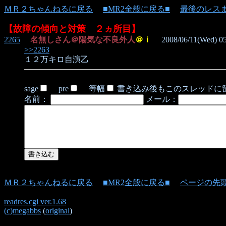
ＭＲ２ちゃんねるに戻る
■MR2全般に戻る■
最後のレス
【故障の傾向と対策 ２ヵ所目】
2265
名無しさん＠陽気な不良外人
＠ｉ
2008/06/11(Wed) 05
>>2263
１２万キロ自演乙
sage
pre
等幅
書き込み後もこのスレッドに
名前：
メール：
ＭＲ２ちゃんねるに戻る
■MR2全般に戻る■
ページの先
readres.cgi ver.1.68
(c)megabbs
(
original
)