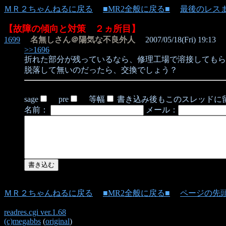
ＭＲ２ちゃんねるに戻る
■MR2全般に戻る■
最後のレス
【故障の傾向と対策 ２ヵ所目】
1699
名無しさん＠陽気な不良外人
2007/05/18(Fri) 19:13
>>1696
折れた部分が残っているなら、修理工場で溶接してもら
脱落して無いのだったら、交換でしょう？
sage
pre
等幅
書き込み後もこのスレッドに
名前：
メール：
ＭＲ２ちゃんねるに戻る
■MR2全般に戻る■
ページの先
readres.cgi ver.1.68
(c)megabbs
(
original
)