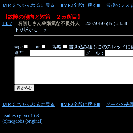
ＭＲ２ちゃんねるに戻る
■MR2全般に戻る■
最後のレス
【故障の傾向と対策 ２ヵ所目】
1437
名無しさん＠陽気な不良外人
2007/01/05(Fri) 23:38
下り坂かもｒｙ
sage
pre
等幅
書き込み後もこのスレッドに
名前：
メール：
ＭＲ２ちゃんねるに戻る
■MR2全般に戻る■
ページの先
readres.cgi ver.1.68
(c)megabbs
(
original
)