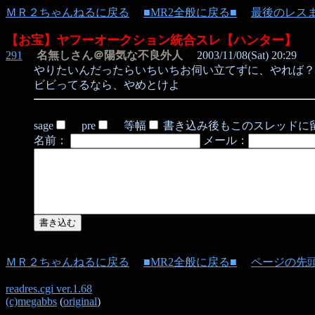
ＭＲ２ちゃんねるに戻る
■MR2全般に戻る■
最後のレス
【お宝】ヤフーオークション統合スレ【ハンター】
291
名無しさん＠陽気な不良外人
2003/11/08(Sat) 20:29
やりたいんだったらいちいちお伺い立てずに、やれば？
ビビってるなら、やめとけよ
sage
pre
等幅
書き込み後もこのスレッドに
名前：
メール：
ＭＲ２ちゃんねるに戻る
■MR2全般に戻る■
ページの先
readres.cgi ver.1.68
(c)megabbs
(
original
)