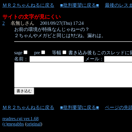
ＭＲ２ちゃんねるに戻る
■批判要望に戻る■
最後のレス
サイトの文字が見にくい
2
名無しさん
2001/09/27(Thu) 17:24
お前の環境が特殊なんじゃねーの？
２ちゃんやメガビと同じはﾔだね。漏れは。
sage
pre
等幅
書き込み後もこのスレッドに
名前：
メール：
ＭＲ２ちゃんねるに戻る
■批判要望に戻る■
ページの先
readres.cgi ver.1.68
(c)megabbs
(
original
)