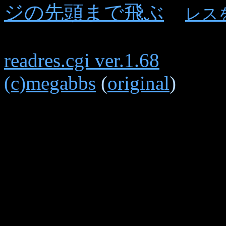
ジの先頭まで飛ぶ
レス
readres.cgi ver.1.68
(c)megabbs
(
original
)