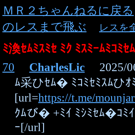
ＭＲ２ちゃんねるに戻る
のレスまで飛ぶ
レスを
ﾐ渙ｾﾑﾐｽﾐｾ ﾐｸ ﾐｽﾐｰﾑﾐｺﾐ
70
CharlesLic
2025/06/
ﾑ采ひｾﾑ� ﾐｺﾐｾﾐｽﾑひｵ
[url=
https://t.me/mounja
ｸﾑび� +ﾐｲ ﾐｼﾐｾﾑ�ｺﾐｲ
ｰ[/url]