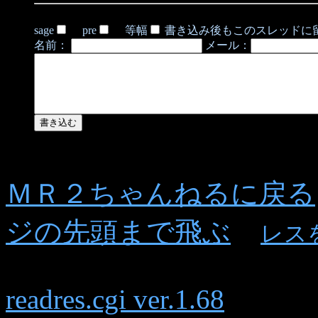
sage
pre
等幅
書き込み後もこのスレッドに
名前：
メール：
ＭＲ２ちゃんねるに戻る
ジの先頭まで飛ぶ
レス
readres.cgi ver.1.68