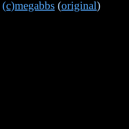
(c)megabbs
(
original
)