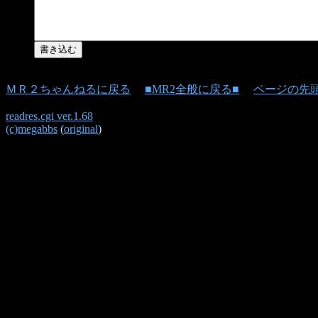
ＭＲ２ちゃんねるに戻る
■MR2全般に戻る■
ページの先
readres.cgi ver.1.68
(c)megabbs
(
original
)