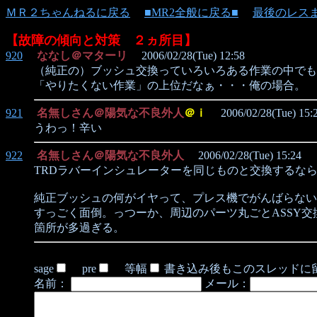
ＭＲ２ちゃんねるに戻る
■MR2全般に戻る■
最後のレス
【故障の傾向と対策 ２ヵ所目】
920
ななし＠マターリ
2006/02/28(Tue) 12:58
（純正の）ブッシュ交換っていろいろある作業の中でも
「やりたくない作業」の上位だなぁ・・・俺の場合。
921
名無しさん＠陽気な不良外人
＠ｉ
2006/02/28(Tue) 15:
うわっ！辛い
922
名無しさん＠陽気な不良外人
2006/02/28(Tue) 15:24
TRDラバーインシュレーターを同じものと交換するな
純正ブッシュの何がイヤって、プレス機でがんばらない
すっごく面倒。っつーか、周辺のパーツ丸ごとASSY交
箇所が多過ぎる。
sage
pre
等幅
書き込み後もこのスレッドに
名前：
メール：