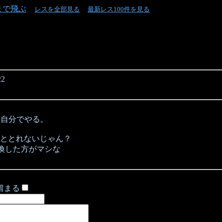
まで飛ぶ
レスを全部見る
最新レス100件を見る
22
ら自分でやる。
ととれないじゃん？
換した方がマシな
留まる