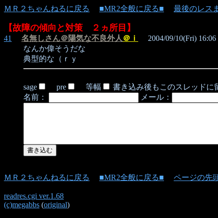
ＭＲ２ちゃんねるに戻る
■MR2全般に戻る■
最後のレス
【故障の傾向と対策 ２ヵ所目】
41
名無しさん＠陽気な不良外人
＠ｉ
2004/09/10(Fri) 16:06
なんか偉そうだな
典型的な（ｒｙ
sage
pre
等幅
書き込み後もこのスレッドに
名前：
メール：
ＭＲ２ちゃんねるに戻る
■MR2全般に戻る■
ページの先
readres.cgi ver.1.68
(c)megabbs
(
original
)