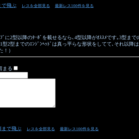
まで飛ぶ
レスを全部見る
最新レス100件を見る
に2型以降のﾀｰﾎﾞを載せるなら､4型以降がｵｽｽﾒです｡3型までのﾀ
型2型までのｴﾝｼﾞﾝﾍｯﾄﾞは真っ平らな形状をしてて､それ以降
た！）
留まる
頭まで飛ぶ
レスを全部見る
最新レス100件を見る