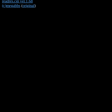
readres.cgi ver.1.68
(c)megabbs
(
original
)