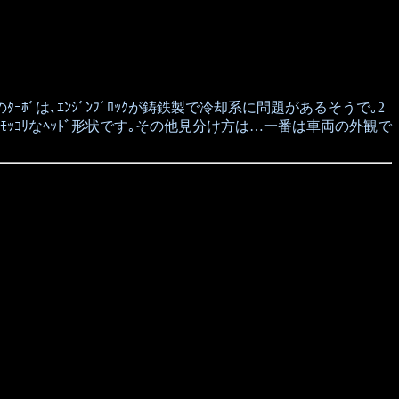
ｰﾎﾞは､ｴﾝｼﾞﾝﾌﾞﾛｯｸが鋳鉄製で冷却系に問題があるそうで｡2
はﾓｯｺﾘなﾍｯﾄﾞ形状です｡その他見分け方は…一番は車両の外観で