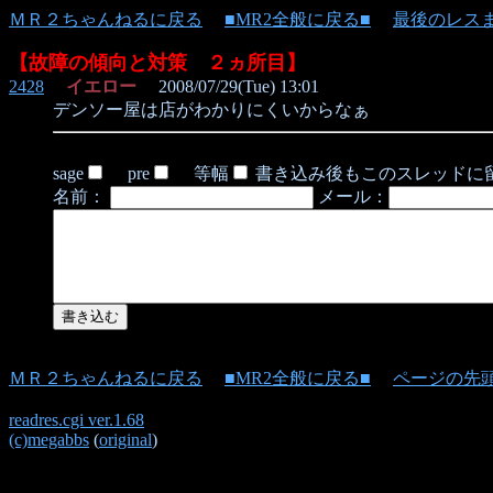
ＭＲ２ちゃんねるに戻る
■MR2全般に戻る■
最後のレス
【故障の傾向と対策 ２ヵ所目】
2428
イエロー
2008/07/29(Tue) 13:01
デンソー屋は店がわかりにくいからなぁ
sage
pre
等幅
書き込み後もこのスレッドに
名前：
メール：
ＭＲ２ちゃんねるに戻る
■MR2全般に戻る■
ページの先
readres.cgi ver.1.68
(c)megabbs
(
original
)