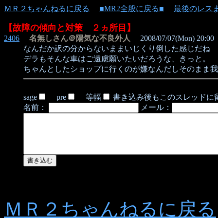
ＭＲ２ちゃんねるに戻る
■MR2全般に戻る■
最後のレス
【故障の傾向と対策 ２ヵ所目】
2406
名無しさん＠陽気な不良外人
2008/07/07(Mon) 20:00
なんだか訳の分からないままいじくり倒した感じだね
デラもそんな車はご遠慮願いたいだろうな、きっと。
ちゃんとしたショップに行くのが嫌なんだしそのまま我
sage
pre
等幅
書き込み後もこのスレッドに
名前：
メール：
ＭＲ２ちゃんねるに戻る