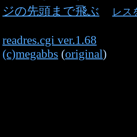
ジの先頭まで飛ぶ
レス
readres.cgi ver.1.68
(c)megabbs
(
original
)