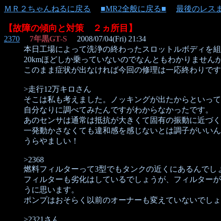
ＭＲ２ちゃんねるに戻る
■MR2全般に戻る■
最後のレス
【故障の傾向と対策 ２ヵ所目】
2370
7年黒GT-S
2008/07/04(Fri) 21:34
本日工場によって洗浄の終わったスロットルボディを組
20kmほどしか乗っていないのでなんともわかりません
このまま症状が出なければ今回の修理は一応終わりです
>走行12万キロさん
そこは私も考えました。ノッキングが出たからといって
自分なりに調べてみたんですがわからなかったです。
あのセンサは通常は抵抗が大きくて固有の振動に近づく
一発動かさなくても違和感を感じないとは調子がいいん
うらやましい！
>2368
燃料フィルターって3型でもタンクの近くにあるんでしょ
フィルターも劣化はしているでしょうが、フィルターが
うに思います。
ポンプはおそらく以前のオーナーも変えていないでしょ
>2321さん