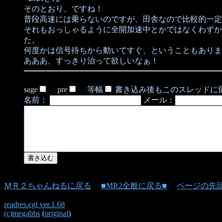
そのとおり、ですね！
普段高速には乗らないのですが、田舎なので比較的一定
それもおっしゃるように全開加速中とかではなくわずか
た。
何度かは信号待ちから動いてすぐ、ということもありま
あああ、すっきり治って欲しいなぁ！
sage
pre
等幅
書き込み後もこのスレッドに
名前：
メール：
ＭＲ２ちゃんねるに戻る
■MR2全般に戻る■
ページの先
readres.cgi ver.1.68
(c)megabbs
(
original
)