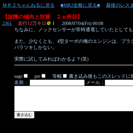
ＭＲ２ちゃんねるに戻る
■MR2全般に戻る■
最後のレス
【故障の傾向と対策 ２ヵ所目】
2361
走行12万キロ
＠ｉ
2008/07/04(Fri) 00:08
ちなみに、ノックセンサーが常時通電していたとしても
また、少なくとも、4型ターボの俺のエンジンは、プラ
バラツキしかない。
実際に試してみればわかるよ？(笑)
sage
pre
等幅
書き込み後もこのスレッドに
名前：
メール：