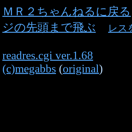
ＭＲ２ちゃんねるに戻る
ジの先頭まで飛ぶ
レス
readres.cgi ver.1.68
(c)megabbs
(
original
)