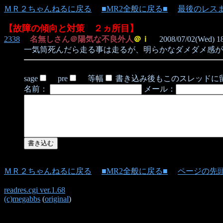
ＭＲ２ちゃんねるに戻る
■MR2全般に戻る■
最後のレス
【故障の傾向と対策 ２ヵ所目】
2338
名無しさん＠陽気な不良外人
＠ｉ
2008/07/02(Wed) 18
一気筒死んだら走る事は走るが、明らかなダメダメ感が
sage
pre
等幅
書き込み後もこのスレッドに
名前：
メール：
ＭＲ２ちゃんねるに戻る
■MR2全般に戻る■
ページの先
readres.cgi ver.1.68
(c)megabbs
(
original
)