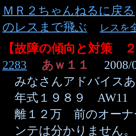
ＭＲ２ちゃんねるに戻る
のレスまで飛ぶ
レスを
【故障の傾向と対策 
2283
あｗ１１
2008/06
みなさんアドバイスあ
年式１９８９ AW1
離１２万 前のオーナ
ンテは分かりません。