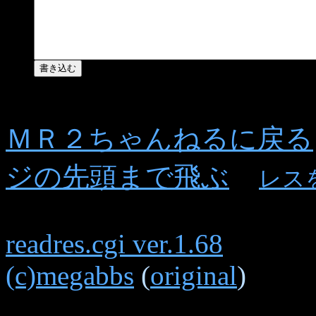
ＭＲ２ちゃんねるに戻る
ジの先頭まで飛ぶ
レス
readres.cgi ver.1.68
(c)megabbs
(
original
)