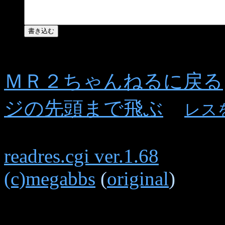
ＭＲ２ちゃんねるに戻る
ジの先頭まで飛ぶ
レス
readres.cgi ver.1.68
(c)megabbs
(
original
)