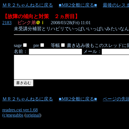
ＭＲ２ちゃんねるに戻る
■MR2全般に戻る■
最後のレス
【故障の傾向と対策 ２ヵ所目】
2183
ピンク弟
＠ｉ
2008/03/28(Fri) 11:01
未受講分補習とリハビリでいっぱいいっぱいみたいなん
sage
pre
等幅
書き込み後もこのスレッドに
名前：
メール：
ＭＲ２ちゃんねるに戻る
■MR2全般に戻る■
ページの先
readres.cgi ver.1.68
(c)megabbs
(
original
)