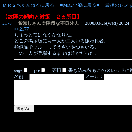
ＭＲ２ちゃんねるに戻る
■MR2全般に戻る■
最後のレス
【故障の傾向と対策 ２ヵ所目】
2178
名無しさん＠陽気な不良外人
2008/03/26(Wed) 20:24
>>2177
ちょっとではなくかなりね。
どこの掲示板にも一人か二人いる嫌われ者。
類似品でブルーってうざいやつもいる。
この二人が登場するまでは静かだった。
sage
pre
等幅
書き込み後もこのスレッドに
名前：
メール：