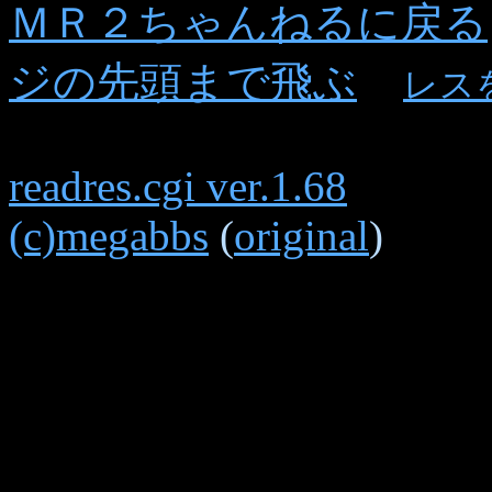
ＭＲ２ちゃんねるに戻る
ジの先頭まで飛ぶ
レス
readres.cgi ver.1.68
(c)megabbs
(
original
)