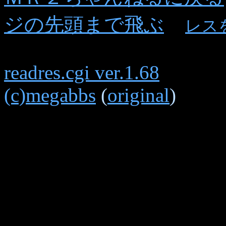
ジの先頭まで飛ぶ
レス
readres.cgi ver.1.68
(c)megabbs
(
original
)