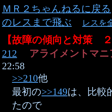
ＭＲ２ちゃんねるに戻る
のレスまで飛ぶ
レスを
【故障の傾向と対策 
212
アライメントマニ
22:58
>>210
他
最初の
>>149
は、比較
たので