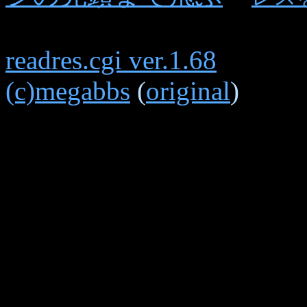
readres.cgi ver.1.68
(c)megabbs
(
original
)