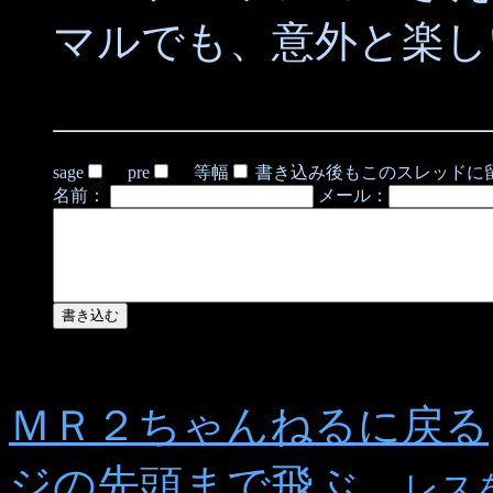
マルでも、意外と楽し
sage
pre
等幅
書き込み後もこのスレッドに
名前：
メール：
ＭＲ２ちゃんねるに戻る
ジの先頭まで飛ぶ
レス