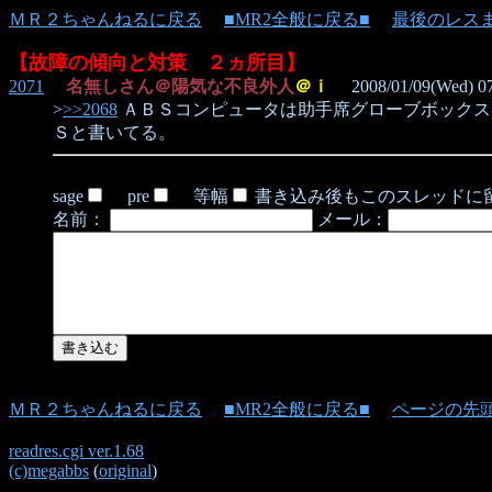
ＭＲ２ちゃんねるに戻る
■MR2全般に戻る■
最後のレス
【故障の傾向と対策 ２ヵ所目】
2071
名無しさん＠陽気な不良外人
＠ｉ
2008/01/09(Wed) 07
>
>>2068
ＡＢＳコンピュータは助手席グローブボックス
Ｓと書いてる。
sage
pre
等幅
書き込み後もこのスレッドに
名前：
メール：
ＭＲ２ちゃんねるに戻る
■MR2全般に戻る■
ページの先
readres.cgi ver.1.68
(c)megabbs
(
original
)