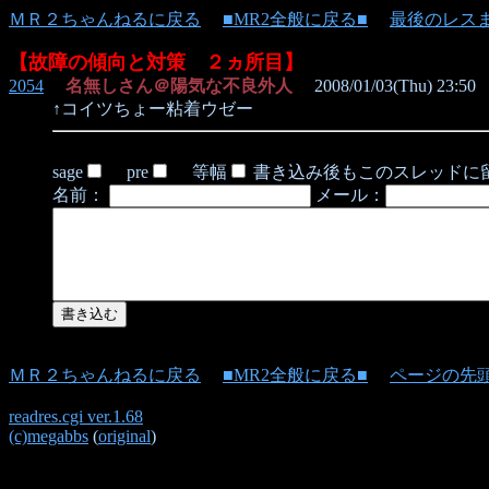
ＭＲ２ちゃんねるに戻る
■MR2全般に戻る■
最後のレス
【故障の傾向と対策 ２ヵ所目】
2054
名無しさん＠陽気な不良外人
2008/01/03(Thu) 23:50
↑コイツちょー粘着ウゼー
sage
pre
等幅
書き込み後もこのスレッドに
名前：
メール：
ＭＲ２ちゃんねるに戻る
■MR2全般に戻る■
ページの先
readres.cgi ver.1.68
(c)megabbs
(
original
)