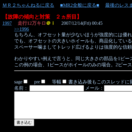
ＭＲ２ちゃんねるに戻る
■MR2全般に戻る■
最後のレス
【故障の傾向と対策 ２ヵ所目】
1997
走行12万キロ
＠ｉ
2007/12/14(Fri) 00:45
>>1996
もちろん、オフセット量が少ないほうが強度的には優れ
でも、オフセットの大きいホイールも、商品化している
スペーサー噛ましてトレッド広げるよりは強度的な信頼
わかりやすい例えで言うと、同じ大きさの部品を1ピー
この例の場合、1ピースがホイールのみの場合。2ピー
sage
pre
等幅
書き込み後もこのスレッドに
名前：
メール：