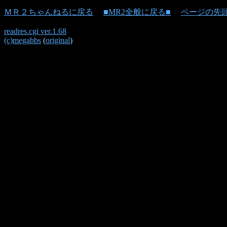
ＭＲ２ちゃんねるに戻る
■MR2全般に戻る■
ページの先
readres.cgi ver.1.68
(c)megabbs
(
original
)