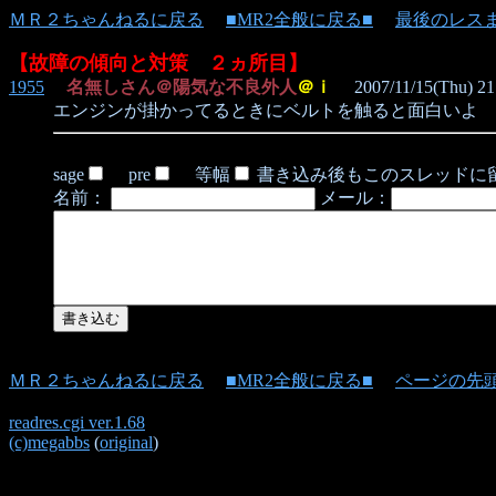
ＭＲ２ちゃんねるに戻る
■MR2全般に戻る■
最後のレス
【故障の傾向と対策 ２ヵ所目】
1955
名無しさん＠陽気な不良外人
＠ｉ
2007/11/15(Thu) 21
エンジンが掛かってるときにベルトを触ると面白いよ
sage
pre
等幅
書き込み後もこのスレッドに
名前：
メール：
ＭＲ２ちゃんねるに戻る
■MR2全般に戻る■
ページの先
readres.cgi ver.1.68
(c)megabbs
(
original
)