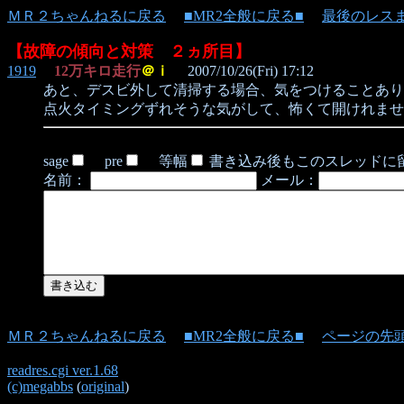
ＭＲ２ちゃんねるに戻る
■MR2全般に戻る■
最後のレス
【故障の傾向と対策 ２ヵ所目】
1919
12万キロ走行
＠ｉ
2007/10/26(Fri) 17:12
あと、デスビ外して清掃する場合、気をつけることあり
点火タイミングずれそうな気がして、怖くて開けれませ
sage
pre
等幅
書き込み後もこのスレッドに
名前：
メール：
ＭＲ２ちゃんねるに戻る
■MR2全般に戻る■
ページの先
readres.cgi ver.1.68
(c)megabbs
(
original
)