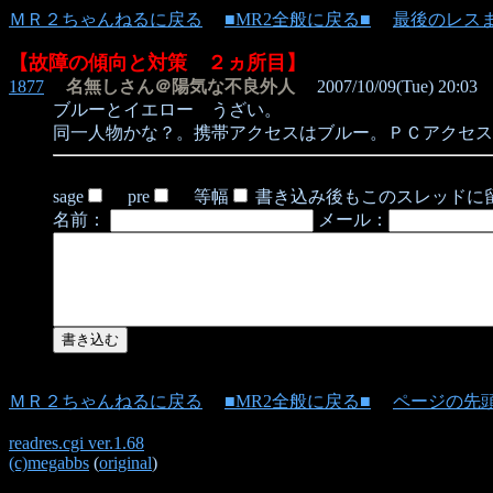
ＭＲ２ちゃんねるに戻る
■MR2全般に戻る■
最後のレス
【故障の傾向と対策 ２ヵ所目】
1877
名無しさん＠陽気な不良外人
2007/10/09(Tue) 20:03
ブルーとイエロー うざい。
同一人物かな？。携帯アクセスはブルー。ＰＣアクセス
sage
pre
等幅
書き込み後もこのスレッドに
名前：
メール：
ＭＲ２ちゃんねるに戻る
■MR2全般に戻る■
ページの先
readres.cgi ver.1.68
(c)megabbs
(
original
)