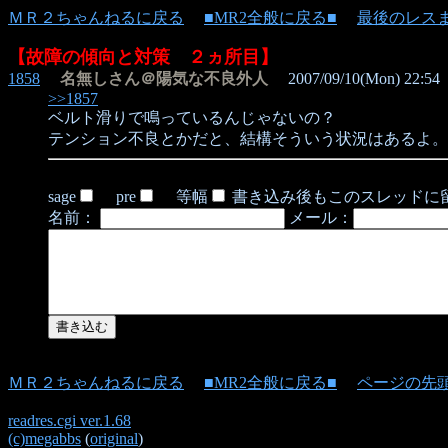
ＭＲ２ちゃんねるに戻る
■MR2全般に戻る■
最後のレス
【故障の傾向と対策 ２ヵ所目】
1858
名無しさん＠陽気な不良外人
2007/09/10(Mon) 22:54
>>1857
ベルト滑りで鳴っているんじゃないの？
テンション不良とかだと、結構そういう状況はあるよ。
sage
pre
等幅
書き込み後もこのスレッドに
名前：
メール：
ＭＲ２ちゃんねるに戻る
■MR2全般に戻る■
ページの先
readres.cgi ver.1.68
(c)megabbs
(
original
)