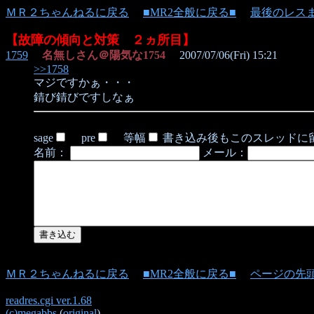
ＭＲ２ちゃんねるに戻る
■MR2全般に戻る■
最後のレス
【故障の傾向と対策 ２ヵ所目】
1759
名無しさん＠陽気な1754
2007/07/06(Fri) 15:21
>>1758
マジですかぁ・・・
錆び錆びですしなぁ
sage
pre
等幅
書き込み後もこのスレッドに
名前：
メール：
ＭＲ２ちゃんねるに戻る
■MR2全般に戻る■
ページの先
readres.cgi ver.1.68
(c)megabbs
(
original
)