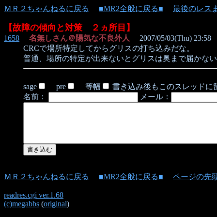
ＭＲ２ちゃんねるに戻る
■MR2全般に戻る■
最後のレス
【故障の傾向と対策 ２ヵ所目】
1658
名無しさん＠陽気な不良外人
2007/05/03(Thu) 23:58
CRCで場所特定してからグリスの打ち込みだな。
普通、場所の特定が出来ないとグリスは奥まで届かない
sage
pre
等幅
書き込み後もこのスレッドに
名前：
メール：
ＭＲ２ちゃんねるに戻る
■MR2全般に戻る■
ページの先
readres.cgi ver.1.68
(c)megabbs
(
original
)