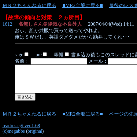
ＭＲ２ちゃんねるに戻る
■MR2全般に戻る■
最後のレス
【故障の傾向と対策 ２ヵ所目】
1612
名無しさん＠陽気な不良外人
2007/04/04(Wed) 14:11
おぃ、誰か共販で買って送ってやれよ。
俺はＳＷだし、英語ダメダメだから勘弁してくれ･･･
sage
pre
等幅
書き込み後もこのスレッドに
名前：
メール：
ＭＲ２ちゃんねるに戻る
■MR2全般に戻る■
ページの先
readres.cgi ver.1.68
(c)megabbs
(
original
)