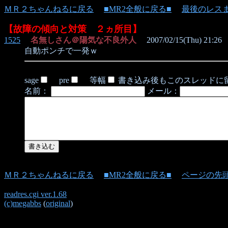
ＭＲ２ちゃんねるに戻る
■MR2全般に戻る■
最後のレス
【故障の傾向と対策 ２ヵ所目】
1525
名無しさん＠陽気な不良外人
2007/02/15(Thu) 21:26
自動ポンチで一発ｗ
sage
pre
等幅
書き込み後もこのスレッドに
名前：
メール：
ＭＲ２ちゃんねるに戻る
■MR2全般に戻る■
ページの先
readres.cgi ver.1.68
(c)megabbs
(
original
)