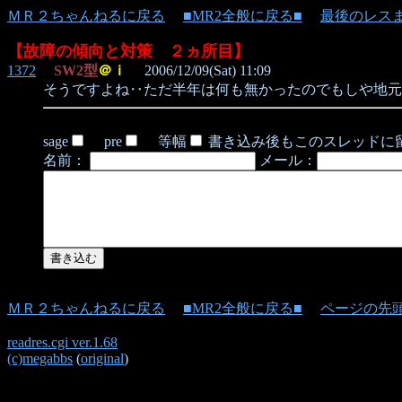
ＭＲ２ちゃんねるに戻る
■MR2全般に戻る■
最後のレス
【故障の傾向と対策 ２ヵ所目】
1372
SW2型
＠ｉ
2006/12/09(Sat) 11:09
そうですよね‥ただ半年は何も無かったのでもしや地元
sage
pre
等幅
書き込み後もこのスレッドに
名前：
メール：
ＭＲ２ちゃんねるに戻る
■MR2全般に戻る■
ページの先
readres.cgi ver.1.68
(c)megabbs
(
original
)