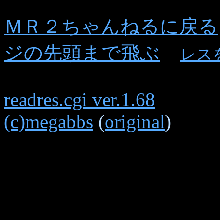
ＭＲ２ちゃんねるに戻る
ジの先頭まで飛ぶ
レス
readres.cgi ver.1.68
(c)megabbs
(
original
)