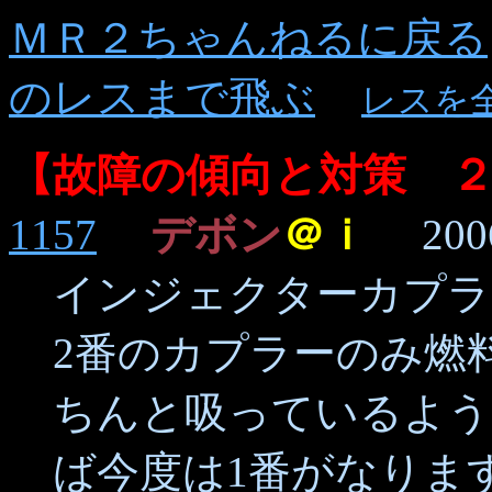
ＭＲ２ちゃんねるに戻る
のレスまで飛ぶ
レスを
【故障の傾向と対策 
1157
デボン
＠ｉ
2006/
インジェクターカプラ
2番のカプラーのみ燃
ちんと吸っているよう
ば今度は1番がなりま