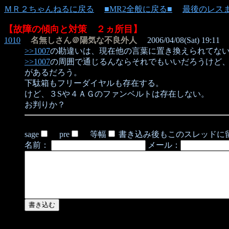
ＭＲ２ちゃんねるに戻る
■MR2全般に戻る■
最後のレス
【故障の傾向と対策 ２ヵ所目】
1010
名無しさん＠陽気な不良外人
2006/04/08(Sat) 19:11
>>1007
の勘違いは、現在他の言葉に置き換えられてな
>>1007
の周囲で通じるんならそれでもいいだろうけど、
があるだろう。
下駄箱もフリーダイヤルも存在する。
けど、３Sや４ＡＧのファンベルトは存在しない。
お判りか？
sage
pre
等幅
書き込み後もこのスレッドに
名前：
メール：