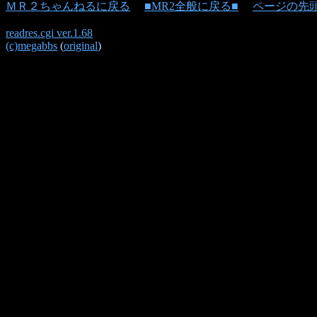
ＭＲ２ちゃんねるに戻る
■MR2全般に戻る■
ページの先
readres.cgi ver.1.68
(c)megabbs
(
original
)