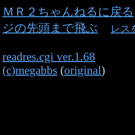
ＭＲ２ちゃんねるに戻る
ジの先頭まで飛ぶ
レス
readres.cgi ver.1.68
(c)megabbs
(
original
)