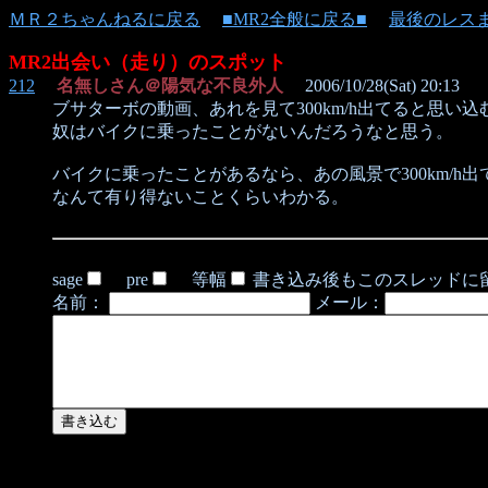
ＭＲ２ちゃんねるに戻る
■MR2全般に戻る■
最後のレス
MR2出会い（走り）のスポット
212
名無しさん＠陽気な不良外人
2006/10/28(Sat) 20:13
ブサターボの動画、あれを見て300km/h出てると思い込
奴はバイクに乗ったことがないんだろうなと思う。
バイクに乗ったことがあるなら、あの風景で300km/h出
なんて有り得ないことくらいわかる。
sage
pre
等幅
書き込み後もこのスレッドに
名前：
メール：