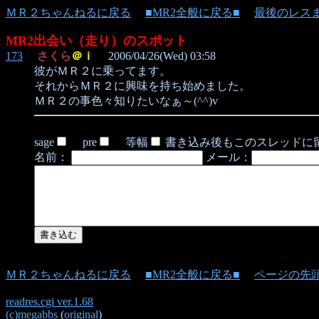
ＭＲ２ちゃんねるに戻る
■MR2全般に戻る■
最後のレス
MR2出会い（走り）のスポット
173
さくら
＠ｉ
2006/04/26(Wed) 03:58
彼がＭＲ２に乗ってます。
それからＭＲ２に興味を持ち始めました。
ＭＲ２の事色々知りたいなぁ～(^^)v
sage
pre
等幅
書き込み後もこのスレッドに
名前：
メール：
ＭＲ２ちゃんねるに戻る
■MR2全般に戻る■
ページの先
readres.cgi ver.1.68
(c)megabbs
(
original
)