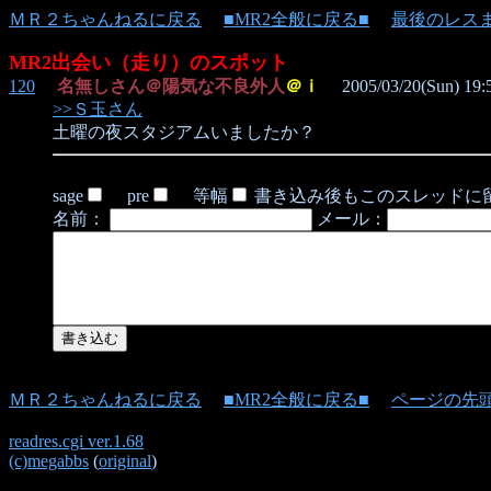
ＭＲ２ちゃんねるに戻る
■MR2全般に戻る■
最後のレス
MR2出会い（走り）のスポット
120
名無しさん＠陽気な不良外人
＠ｉ
2005/03/20(Sun) 19:
>>Ｓ玉さん
土曜の夜スタジアムいましたか？
sage
pre
等幅
書き込み後もこのスレッドに
名前：
メール：
ＭＲ２ちゃんねるに戻る
■MR2全般に戻る■
ページの先
readres.cgi ver.1.68
(c)megabbs
(
original
)