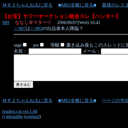
ＭＲ２ちゃんねるに戻る
■MR2全般に戻る■
最後のレス
【お宝】ヤフーオークション統合スレ【ハンター】
909
ななし＠マターリ
2006/06/07(Wed) 16:42
>>907
は
>>903
の出品者本人降臨？
sage
pre
等幅
書き込み後もこのスレッドに
名前：
メール：
ＭＲ２ちゃんねるに戻る
■MR2全般に戻る■
ページの先
readres.cgi ver.1.68
(c)megabbs
(
original
)