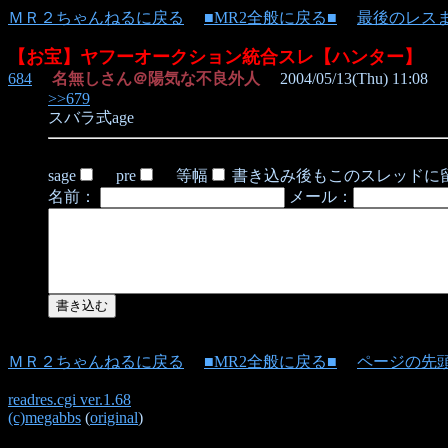
ＭＲ２ちゃんねるに戻る
■MR2全般に戻る■
最後のレス
【お宝】ヤフーオークション統合スレ【ハンター】
684
名無しさん＠陽気な不良外人
2004/05/13(Thu) 11:08
>>679
スバラ式age
sage
pre
等幅
書き込み後もこのスレッドに
名前：
メール：
ＭＲ２ちゃんねるに戻る
■MR2全般に戻る■
ページの先
readres.cgi ver.1.68
(c)megabbs
(
original
)