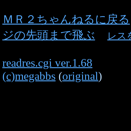
ＭＲ２ちゃんねるに戻る
ジの先頭まで飛ぶ
レス
readres.cgi ver.1.68
(c)megabbs
(
original
)