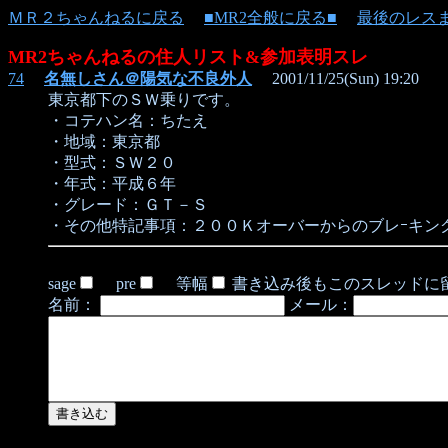
ＭＲ２ちゃんねるに戻る
■MR2全般に戻る■
最後のレス
MR2ちゃんねるの住人リスト&参加表明スレ
74
名無しさん＠陽気な不良外人
2001/11/25(Sun) 19:20
東京都下のＳＷ乗りです。
・コテハン名：ちたえ
・地域：東京都
・型式：ＳＷ２０
・年式：平成６年
・グレード：ＧＴ－Ｓ
・その他特記事項：２００Ｋオーバーからのブレｰキン
sage
pre
等幅
書き込み後もこのスレッドに
名前：
メール：