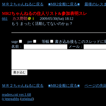
ＭＲ２ちゃんねるに戻る
■MR2全般に戻る■
最後のレス
MR2ちゃんねるの住人リスト&参加表明スレ
661
カス野郎
＠ｉ
2009/05/30(Sat) 18:12
もう まったく活動してないのかぉ？
sage
pre
等幅
書き込み後もこのスレッドに
名前：
メール：
ＭＲ２ちゃんねるに戻る
■MR2全般に戻る■
ページの先
readres.cgi ver.1.68
(c)megabbs
(
original
)